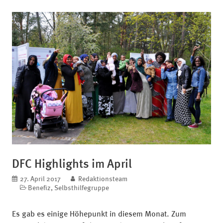
DFC Highlights im April
veröffentlicht am
27. April 2017
blog.author
Redaktionsteam
Kategorien
Benefiz
,
Selbsthilfegruppe
Es gab es einige Höhepunkt in diesem Monat. Zum