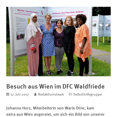
Besuch aus Wien im DFC Waldfriede
veröffentlicht am
17. Juli 2017
blog.author
Redaktionsteam
Kategorien
Selbsthilfegruppe
Johanna Horz, Mitarbeiterin von Waris Dirie, kam
extra aus Wien angereist, um sich ein Bild von unserer