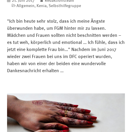
veröffentlicht am
21. Juni 2017
blog.author
Redaktionsteam
Kategorien
Allgemein
,
Kenia
,
Selbsthilfegruppe
"Ich bin heute sehr stolz, dass ich meine Ängste
überwunden habe, um FGM hinter mir zu lassen.
Mädchen und Frauen sollten nicht beschnitten werden –
es tut weh, körperlich und emotional … Ich fühle, dass ich
jetzt eine komplette Frau bin…" Nachdem im Juni 2017
wieder zwei Frauen bei uns im DFC operiert wurden,
haben wir von einer der beiden eine wundervolle
Dankesnachricht erhalten …