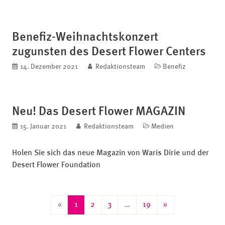
Benefiz-Weihnachtskonzert
zugunsten des Desert Flower Centers
veröffentlicht am
14. Dezember 2021
blog.author
Redaktionsteam
Kategorien
Benefiz
Neu! Das Desert Flower MAGAZIN
veröffentlicht am
15. Januar 2021
blog.author
Redaktionsteam
Kategorien
Medien
Holen Sie sich das neue Magazin von Waris Dirie und der
Desert Flower Foundation
«
»
«
1
2
3
…
19
»