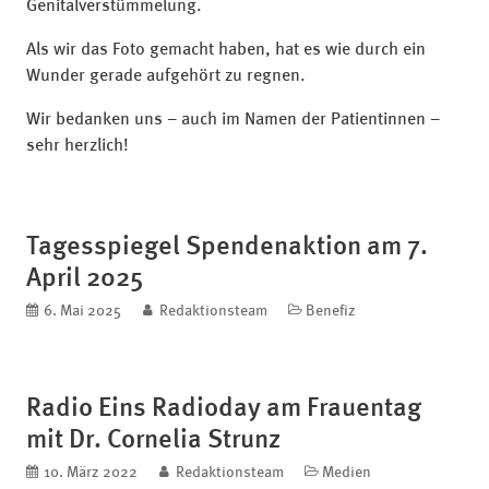
Genitalverstümmelung.
Als wir das Foto gemacht haben, hat es wie durch ein
Wunder gerade aufgehört zu regnen.
Wir bedanken uns – auch im Namen der Patientinnen –
sehr herzlich!
Tagesspiegel Spendenaktion am 7.
April 2025
veröffentlicht am
6. Mai 2025
blog.author
Redaktionsteam
Kategorien
Benefiz
Radio Eins Radioday am Frauentag
mit Dr. Cornelia Strunz
veröffentlicht am
10. März 2022
blog.author
Redaktionsteam
Kategorien
Medien