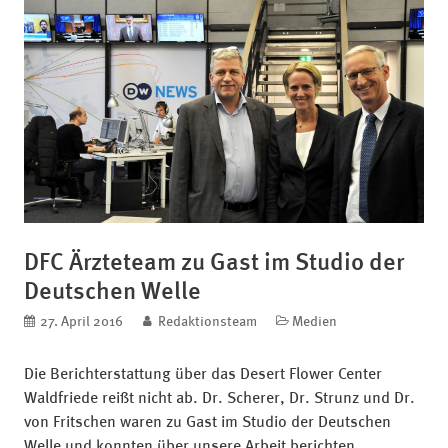
DFC Ärzteteam zu Gast im Studio der
Deutschen Welle
veröffentlicht am
27. April 2016
blog.author
Redaktionsteam
Kategorien
Medien
Die Berichterstattung über das Desert Flower Center
Waldfriede reißt nicht ab. Dr. Scherer, Dr. Strunz und Dr.
von Fritschen waren zu Gast im Studio der Deutschen
Welle und konnten über unsere Arbeit berichten …