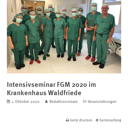
Intensivseminar FGM 2020 im
Krankenhaus Waldfriede
veröffentlicht am
1. Oktober 2020
blog.author
Redaktionsteam
Kategorien
Veranstaltungen
Seite drucken
Seitenanfang